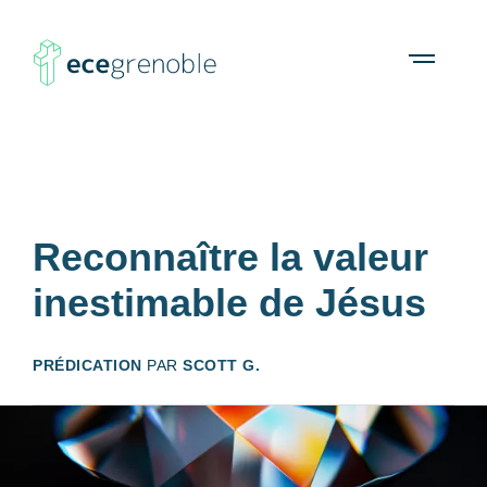
ECE
À propos
Agenda
Ressources
Open
menu
Grenoble
Reconnaître la valeur
inestimable de Jésus
PRÉDICATION
PAR
SCOTT G.