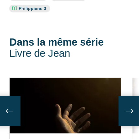
bibliques
Philippiens 3
:
Dans la même série
Livre de Jean
Suivant
Sui