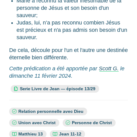
Marie a reconnu la valeur inestimable de la
personne de Jésus et son besoin d'un
sauveur;
Judas, lui, n’a pas reconnu combien Jésus
est précieux et n'a pas admis son besoin d'un
sauveur.
De cela, découle pour l'un et l'autre une destinée
éternelle bien différente.
Cette prédication a été apportée par
Scott G.
le
dimanche 11 février 2024.
Cette ressource fait partie de la série :
Serie Livre de Jean — épisode 13/29
Sujets
Relation personnelle avec Dieu
:
Union avec Christ
Personne de Christ
Références
Matthieu 13
Jean 11-12