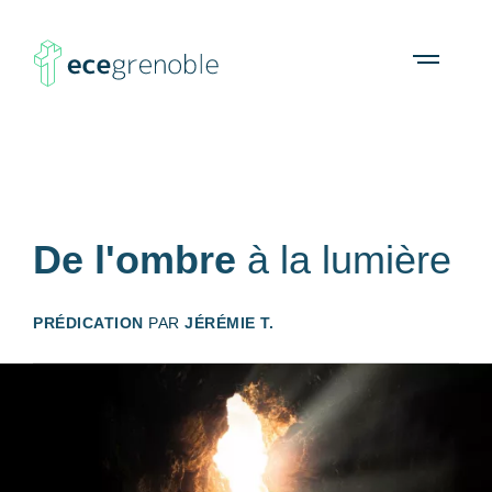
ECE
À propos
Agenda
Ressources
Open
menu
Grenoble
De l'ombre
à la lumière
PRÉDICATION
PAR
JÉRÉMIE T.