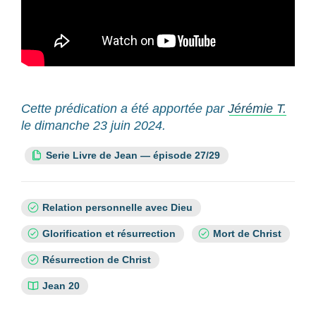
Cette prédication a été apportée par
Jérémie T.
le dimanche 23 juin 2024.
Cette ressource fait partie de la série :
Serie Livre de Jean — épisode 27/29
Sujets
Relation personnelle avec Dieu
:
Glorification et résurrection
Mort de Christ
Résurrection de Christ
Références
Jean 20
bibliques
: