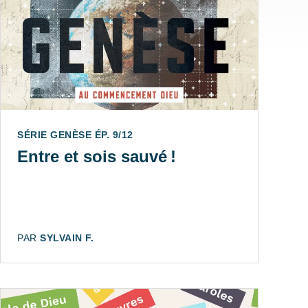
ÉP. 1/4
SÉRIE GENÈSE ÉP. 9/12
Entre et sois sauvé !
AUTEUR:
PAR
SYLVAIN F.