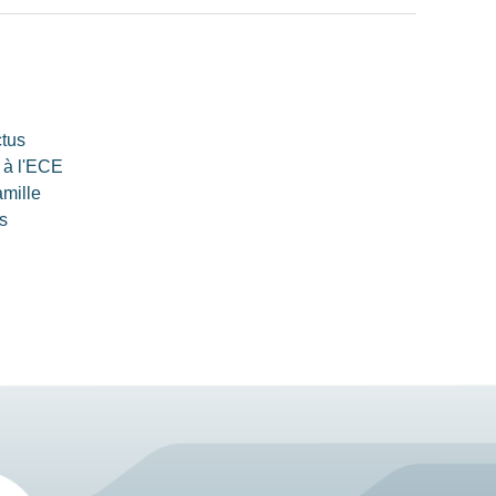
ctus
 à l'ECE
amille
s