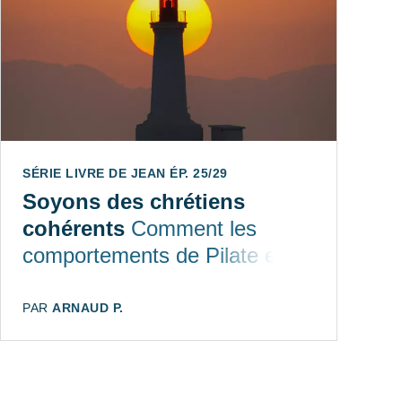
SÉRIE LIVRE DE JEAN ÉP. 25/29
Soyons des chrétiens
cohérents
Comment les
comportements de Pilate et
des juifs qui ont condamné
Jésus éclairent nos
AUTEUR:
PAR
ARNAUD P.
incohérences.