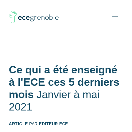
ECE
À propos
Agenda
Ressources
Open
menu
Grenoble
Ce qui a été enseigné
à l'ECE ces 5 derniers
mois
Janvier à mai
2021
ARTICLE
PAR
EDITEUR ECE