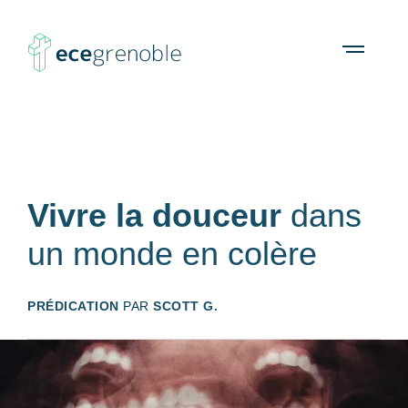
ECE
À propos
Agenda
Ressources
Open
menu
Grenoble
Vivre la douceur
dans
un monde en colère
PRÉDICATION
PAR
SCOTT G.