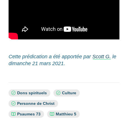
Cette prédication a été apportée par
Scott G.
le
dimanche 21 mars 2021.
Sujets
Dons spirituels
Culture
:
Personne de Christ
Références
Psaumes 73
Matthieu 5
bibliques
: