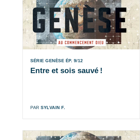
SÉRIE GENÈSE ÉP. 9/12
Entre et sois sauvé !
AUTEUR:
PAR
SYLVAIN F.