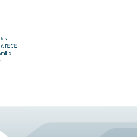
ctus
 à l'ECE
amille
s