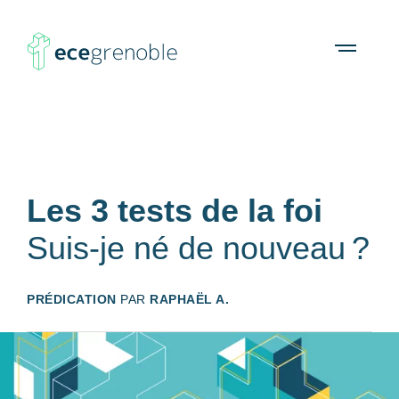
ECE
À propos
Agenda
Ressources
Open
menu
Grenoble
Les 3 tests de la foi
Suis-je né de nouveau ?
PRÉDICATION
PAR
RAPHAËL A.