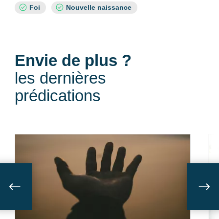
Sujets
Foi
Nouvelle naissance
:
Envie de plus ?
les dernières
prédications
Suivant
Sui