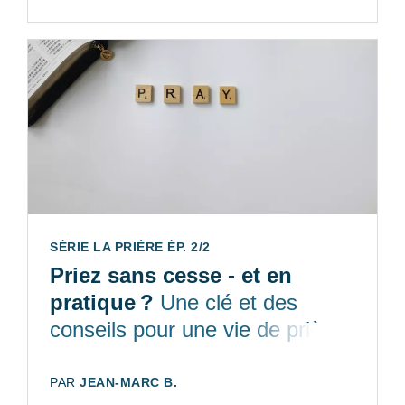
SÉRIE LA PRIÈRE ÉP. 2/2
Priez sans cesse - et en
pratique ?
Une clé et des
conseils pour une vie de prière
intime, riche et dynamique
AUTEUR:
PAR
JEAN-MARC B.