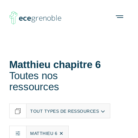
ECE
À propos
Agenda
Ressources
Open
menu
Grenoble
Matthieu chapitre 6
Toutes nos
ressources
MATTHIEU 6