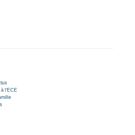
ctus
 à l'ECE
amille
s