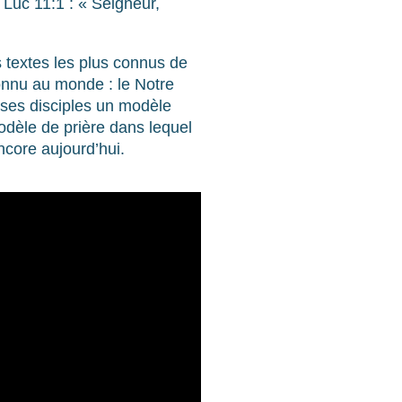
 Luc 11:1 : « Seigneur,
 textes les plus connus de
connu au monde : le Notre
 ses disciples un modèle
odèle de prière dans lequel
ncore aujourd’hui.