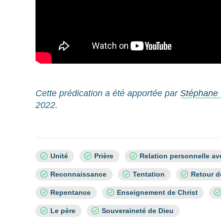
Cette prédication a été apportée par
Stéphane 
2022.
Sujets
Unité
Prière
Relation personnelle av
:
Reconnaissance
Tentation
Retour d
Repentance
Enseignement de Christ
Le père
Souveraineté de Dieu