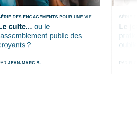
SÉRIE DES ENGAGEMENTS POUR UNE VIE DE DISCIPLES ÉP. 4
SÉRIE 
Le culte...
ou le
Le j
rassemblement public des
prati
croyants ?
oubli
AUTEUR:
PAR
JEAN-MARC B.
AUTEUR
PAR
RI