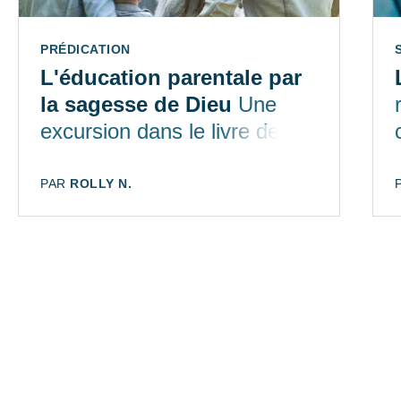
TYPE:
PRÉDICATION
L'éducation parentale par
la sagesse de Dieu
Une
excursion dans le livre des
Proverbes
AUTEUR:
PAR
ROLLY N.