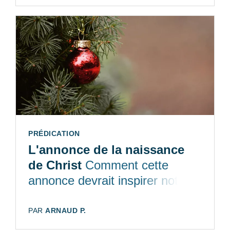
TYPE:
PRÉDICATION
L'annonce de la naissance
de Christ
Comment cette
annonce devrait inspirer notre
relation à Dieu.
AUTEUR:
PAR
ARNAUD P.