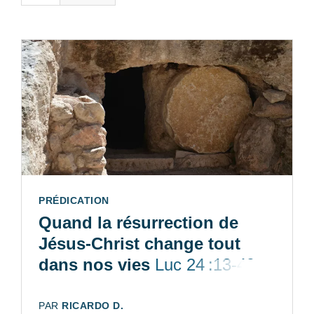
TYPE:
PRÉDICATION
Quand la résurrection de
Jésus-Christ change tout
dans nos vies
Luc 24 :13-49
AUTEUR:
PAR
RICARDO D.