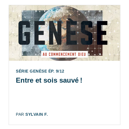
SÉRIE GENÈSE ÉP. 9/12
Entre et sois sauvé !
AUTEUR:
PAR
SYLVAIN F.