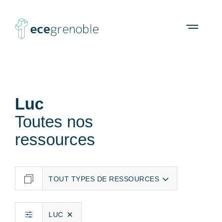
ECE
À propos
Agenda
Ressources
Open
menu
Grenoble
Luc
Toutes nos
ressources
LUC