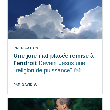
TYPE:
PRÉDICATION
Une joie mal placée remise à
l'endroit
Devant Jésus une
"religion de puissance" fait
place à une "religion de grâce"
AUTEUR:
PAR
DAVID V.