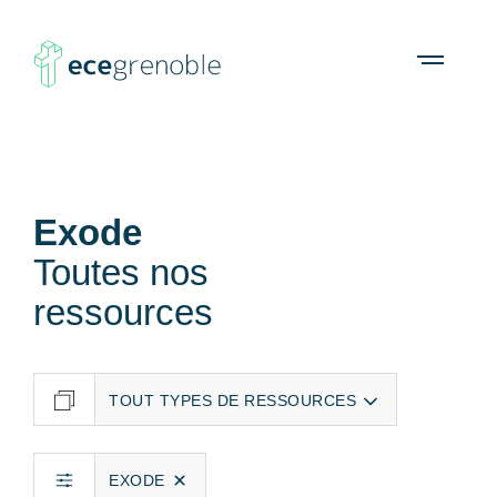
ECE
À propos
Agenda
Ressources
Open
menu
Grenoble
Exode
Toutes nos
ressources
EXODE