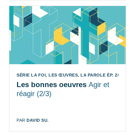
SÉRIE LA FOI, LES ŒUVRES, LA PAROLE ÉP. 2/3
Les bonnes oeuvres
Agir et
réagir (2/3)
AUTEUR:
PAR
DAVID SU.