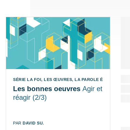
SÉRIE LA FOI, LES ŒUVRES, LA PAROLE ÉP. 2/3
Les bonnes oeuvres
Agir et
réagir (2/3)
AUTEUR:
PAR
DAVID SU.