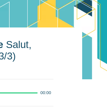
ne
Salut,
3/3)
00:00