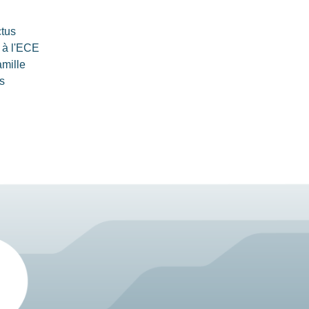
ctus
 à l'ECE
amille
s