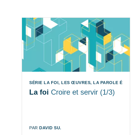
SÉRIE LA FOI, LES ŒUVRES, LA PAROLE ÉP. 1/3
La foi
Croire et servir (1/3)
AUTEUR:
PAR
DAVID SU.