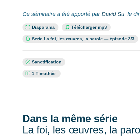
Ce séminaire a été apporté par
David Su.
le di
Lien slide :
Diaporama
Télécharger mp3
Cette ressource fait partie de la série :
Serie La foi, les œuvres, la parole — épisode 3/3
Sujets
Sanctification
:
Références
1 Timothée
bibliques
:
Dans la même série
La foi, les œuvres, la paro