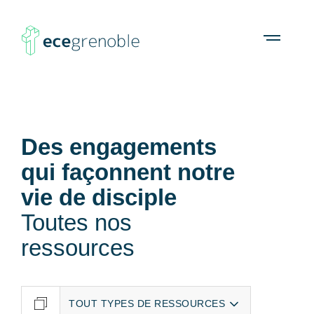
ECE
À propos
Agenda
Ressources
Open
menu
Grenoble
Des engagements
qui façonnent notre
vie de disciple
Toutes nos
ressources