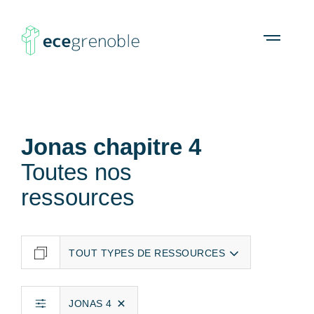
ECE
À propos
Agenda
Ressources
Open
menu
Grenoble
Jonas chapitre 4
Toutes nos
ressources
JONAS 4