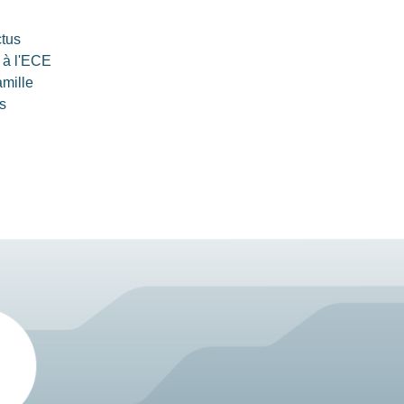
ctus
 à l'ECE
amille
s