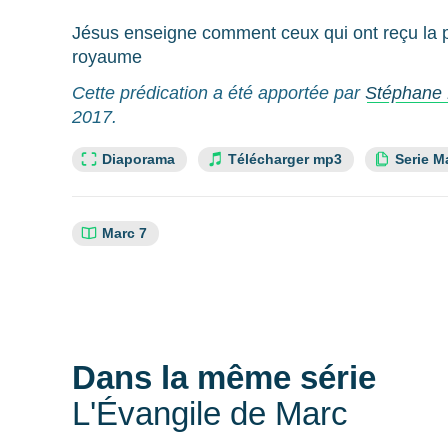
Jésus enseigne comment ceux qui ont reçu la pa
royaume
Cette prédication a été apportée par
Stéphane 
2017.
Lien slide :
Cette re
Diaporama
Télécharger mp3
Serie M
Références
Marc 7
bibliques
:
Dans la même série
L'Évangile de Marc