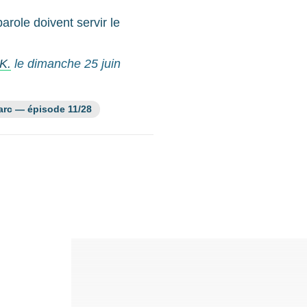
role doivent servir le
K.
le dimanche 25 juin
ssource fait partie de la série :
arc — épisode 11/28