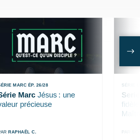
Sui
SÉRIE MARC ÉP. 26/28
SÉRIE M
Série Marc
Jésus : une
Seri
valeur précieuse
fidèl
Maîtr
AUTEUR:
PAR
RAPHAËL C.
AUTEUR
PAR
SC