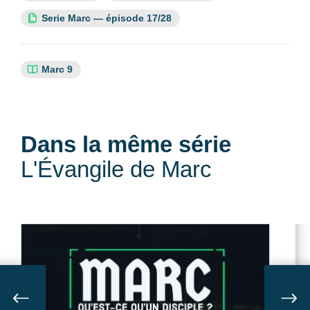
Cette ressource fait partie de la série :
Serie Marc — épisode 17/28
Références
Marc 9
bibliques
:
Dans la même série
L'Évangile de Marc