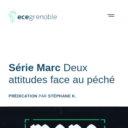
ECE
À propos
Agenda
Ressources
Open
menu
Grenoble
Série Marc
Deux
attitudes face au péché
PRÉDICATION
PAR
STÉPHANE K.