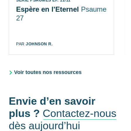
SÉRIE PSAUMES ÉP. 11/11
Espère en l'Eternel
Psaume
27
AUTEUR:
PAR
JOHNSON R.
Voir toutes nos ressources
Envie d’en savoir
plus ?
Contactez-nous
dès aujourd’hui