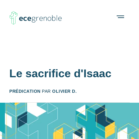
ECE
À propos
Agenda
Ressources
Open
menu
Grenoble
Le sacrifice d'Isaac
PRÉDICATION
PAR
OLIVIER D.