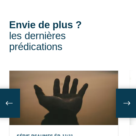
:
Envie de plus ?
les dernières
prédications
Suivant
Sui