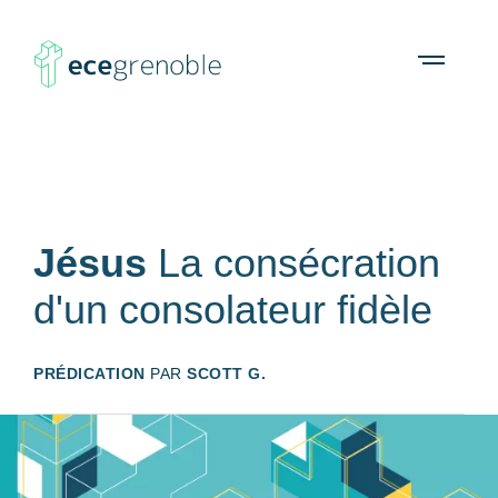
ECE
À propos
Agenda
Ressources
Open
menu
Grenoble
Jésus
La consécration
d'un consolateur fidèle
PRÉDICATION
PAR
SCOTT G.