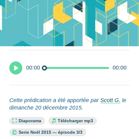
00:00
00:00
Cette prédication a été apportée par
Scott G.
le
dimanche 20 décembre 2015.
Lien slide :
Diaporama
Télécharger mp3
Cette ressource fait partie de la série :
Serie Noël 2015 — épisode 3/3