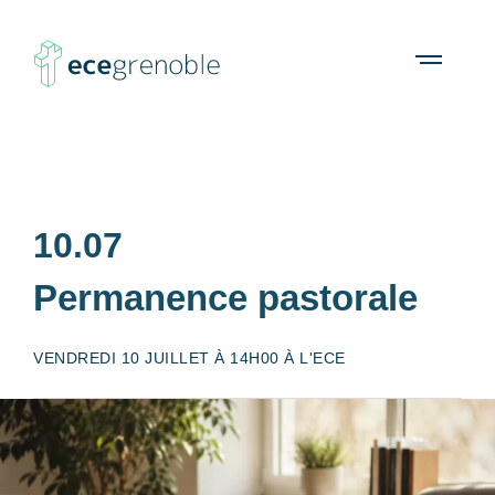
ECE
À propos
Agenda
Ressources
Open
menu
Grenoble
10.07
Permanence pastorale
VENDREDI 10 JUILLET À 14H00 À L'ECE