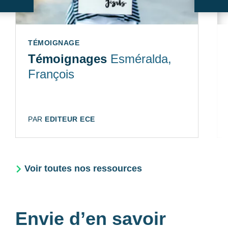
Suivant
Sui
TYPE:
TÉMOIGNAGE
Témoignages
Esméralda,
François
AUTEUR:
PAR
EDITEUR ECE
Voir toutes nos ressources
Envie d’en savoir