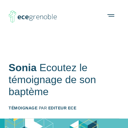
ECE
À propos
Agenda
Ressources
Open
menu
Grenoble
Sonia
Ecoutez le
témoignage de son
baptème
TÉMOIGNAGE
PAR
EDITEUR ECE