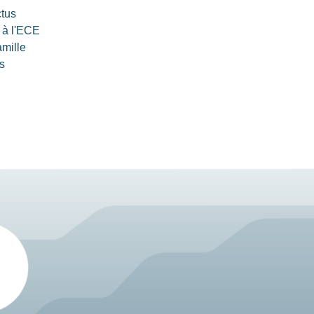
ctus
 à l'ECE
amille
s