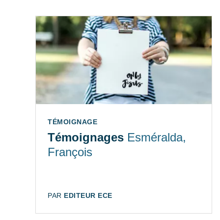
TYPE:
TÉMOIGNAGE
Témoignages
Esméralda,
François
AUTEUR:
PAR
EDITEUR ECE