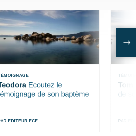
Sui
TYPE:
TÉMOIGNAGE
TYPE:
TÉMOI
Teodora
Ecoutez le
Tom
témoignage de son baptème
de s
AUTEUR:
PAR
EDITEUR ECE
AUTEUR
PAR
ED