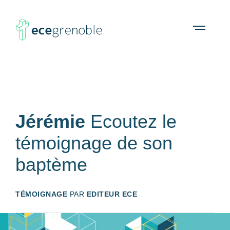
ECE
À propos
Agenda
Ressources
Open
menu
Grenoble
Jérémie
Ecoutez le
témoignage de son
baptème
TÉMOIGNAGE
PAR
EDITEUR ECE