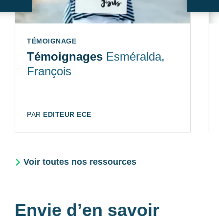
Suivant
Sui
TYPE:
TÉMOIGNAGE
Témoignages
Esméralda,
François
AUTEUR:
PAR
EDITEUR ECE
Voir toutes nos ressources
Envie d’en savoir