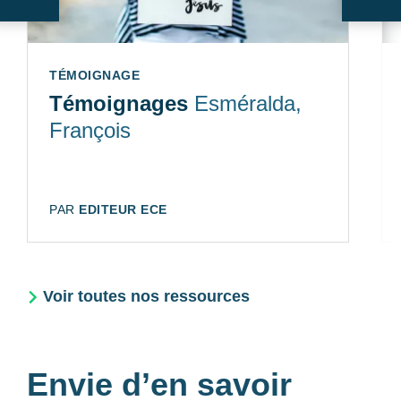
Suivant
Sui
TYPE:
TÉMOIGNAGE
Témoignages
Esméralda,
François
AUTEUR:
PAR
EDITEUR ECE
Voir toutes nos ressources
Envie d’en savoir