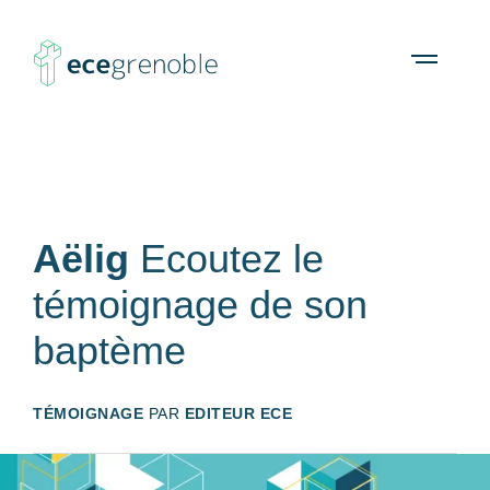
ECE
À propos
Agenda
Ressources
Open
menu
Grenoble
Aëlig
Ecoutez le
témoignage de son
baptème
TÉMOIGNAGE
PAR
EDITEUR ECE