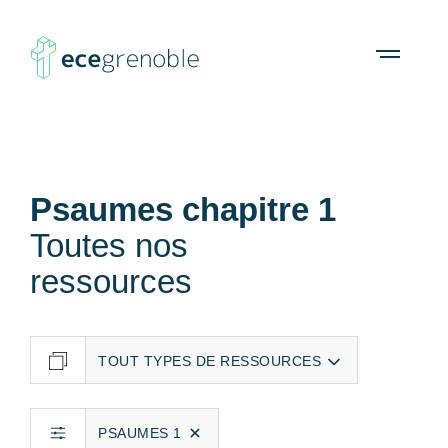
ECE
À propos
Agenda
Ressources
Open
menu
Grenoble
Psaumes chapitre 1
Toutes nos
ressources
PSAUMES 1