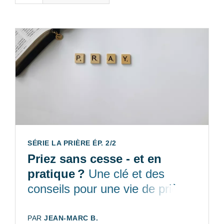
SÉRIE LA PRIÈRE ÉP. 2/2
Priez sans cesse - et en
pratique ?
Une clé et des
conseils pour une vie de prière
intime, riche et dynamique
AUTEUR:
PAR
JEAN-MARC B.