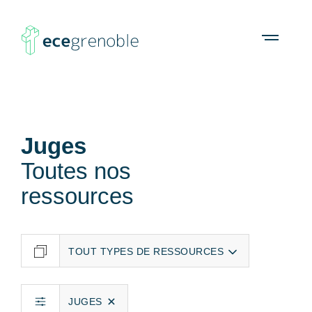
ECE
À propos
Agenda
Ressources
Open
menu
Grenoble
Juges
Toutes nos
ressources
JUGES