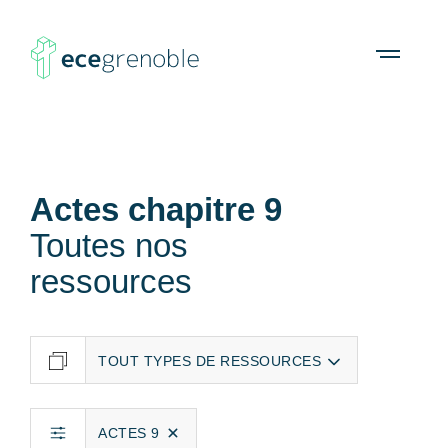
ECE
À propos
Agenda
Ressources
Open
menu
Grenoble
Actes chapitre 9
Toutes nos
ressources
ACTES 9