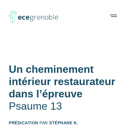
ECE
À propos
Agenda
Ressources
Open
menu
Grenoble
Un cheminement
intérieur restaurateur
dans l’épreuve
Psaume 13
PRÉDICATION
PAR
STÉPHANE K.