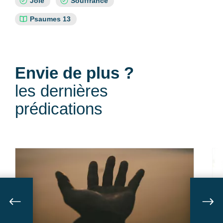
Joie
Souffrance
:
Références
Psaumes 13
bibliques
:
Envie de plus ?
les dernières
prédications
Suivant
Sui