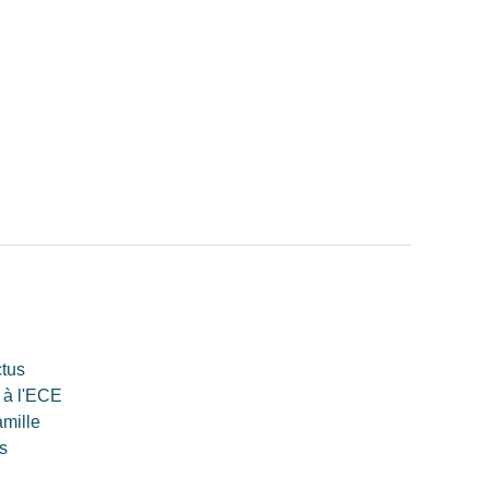
ctus
 à l'ECE
amille
s