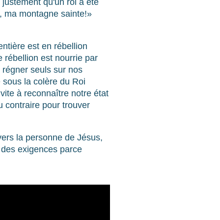
justement qu'un roi a été
on, ma montagne sainte!»
ntière est en rébellion
 rébellion est nourrie par
e régner seuls sur nos
e sous la colère du Roi
nvite à reconnaître notre état
u contraire pour trouver
vers la personne de Jésus,
e des exigences parce