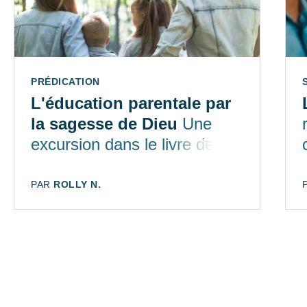
TYPE:
PRÉDICATION
L'éducation parentale par
la sagesse de Dieu
Une
excursion dans le livre des
Proverbes
AUTEUR:
PAR
ROLLY N.