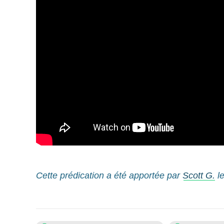
Cette prédication a été apportée par
Scott G.
le
Sujets