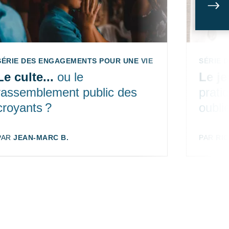
Sui
SÉRIE DES ENGAGEMENTS POUR UNE VIE DE DISCIPLES ÉP. 4
SÉRIE 
Le culte...
ou le
Le j
rassemblement public des
prati
croyants ?
oubli
AUTEUR:
PAR
JEAN-MARC B.
AUTEUR
PAR
RI