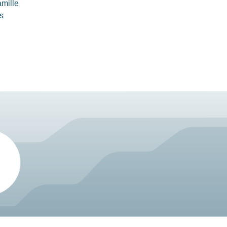
amille
s