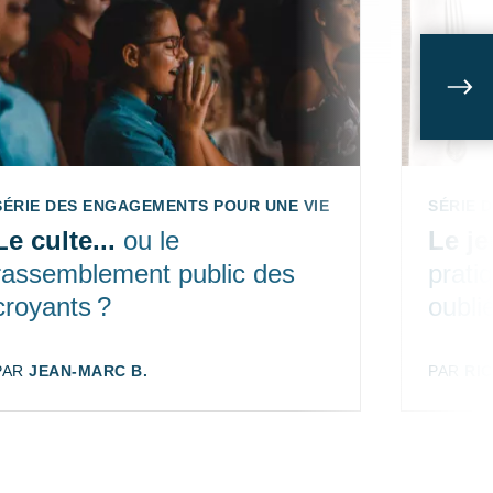
Sui
SÉRIE DES ENGAGEMENTS POUR UNE VIE DE DISCIPLES ÉP. 4
SÉRIE 
Le culte...
ou le
Le j
rassemblement public des
prati
croyants ?
oubli
AUTEUR:
PAR
JEAN-MARC B.
AUTEUR
PAR
RI