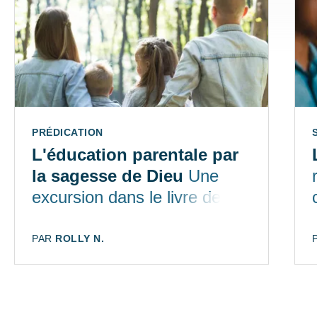
TYPE:
PRÉDICATION
L'éducation parentale par
la sagesse de Dieu
Une
excursion dans le livre des
Proverbes
AUTEUR:
PAR
ROLLY N.