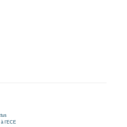
ctus
 à l'ECE