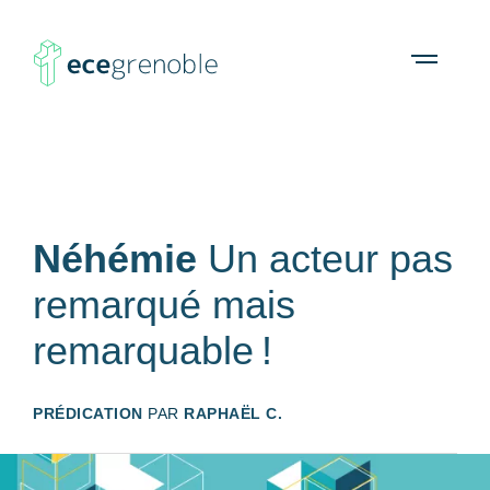
ECE
À propos
Agenda
Ressources
Open
menu
Grenoble
Néhémie
Un acteur pas
remarqué mais
remarquable !
PRÉDICATION
PAR
RAPHAËL C.