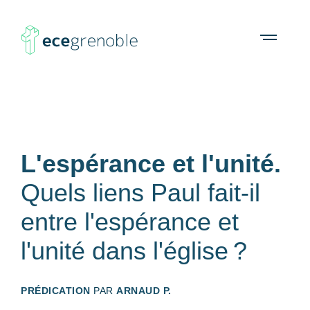
ECE
À propos
Agenda
Ressources
Open
menu
Grenoble
L'espérance et l'unité.
Quels liens Paul fait-il
entre l'espérance et
l'unité dans l'église ?
PRÉDICATION
PAR
ARNAUD P.