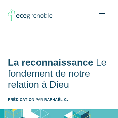
ECE
À propos
Agenda
Ressources
Open
menu
Grenoble
La reconnaissance
Le
fondement de notre
relation à Dieu
PRÉDICATION
PAR
RAPHAËL C.