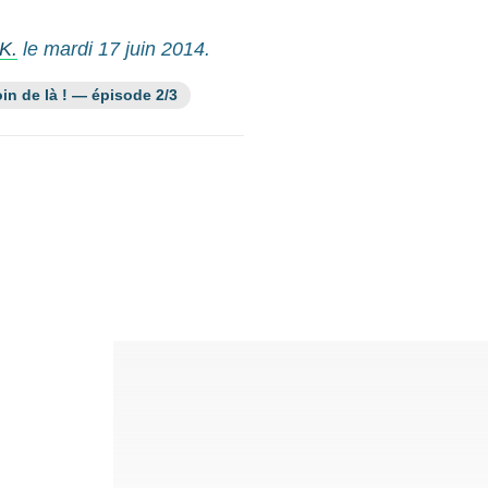
K.
le mardi 17 juin 2014.
ssource fait partie de la série :
oin de là ! — épisode 2/3