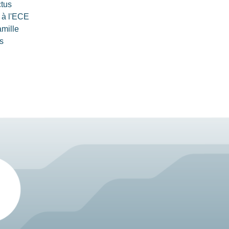
ctus
 à l'ECE
amille
s