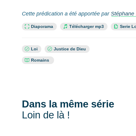
Cette prédication a été apportée par
Stéphane 
Lien slide :
Cette re
Diaporama
Télécharger mp3
Serie L
Sujets
Loi
Justice de Dieu
:
Références
Romains
bibliques
:
Dans la même série
Loin de là !