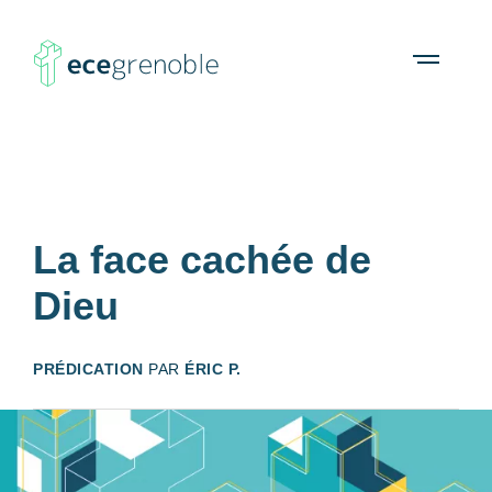
ECE
À propos
Agenda
Ressources
Open
menu
Grenoble
La face cachée de
Dieu
PRÉDICATION
PAR
ÉRIC P.