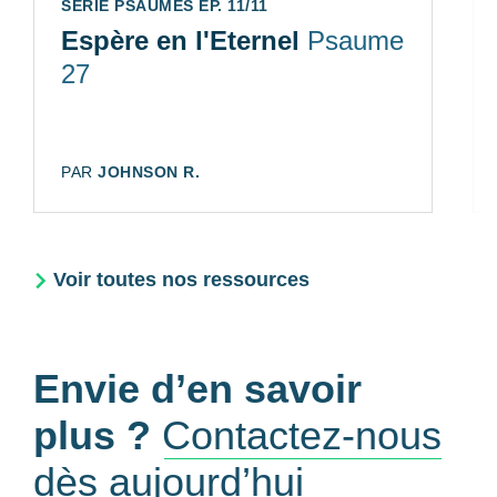
SÉRIE PSAUMES ÉP. 11/11
Espère en l'Eternel
Psaume
27
AUTEUR:
PAR
JOHNSON R.
Voir toutes nos ressources
Envie d’en savoir
plus ?
Contactez-nous
dès aujourd’hui