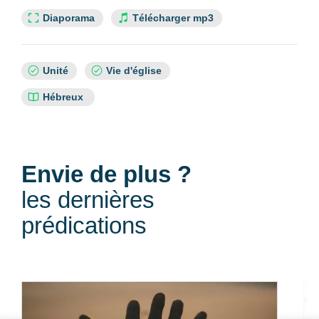
Lien slide :
Diaporama
Télécharger mp3
Sujets
Unité
Vie d'église
:
Références
Hébreux
bibliques
:
Envie de plus ?
les dernières
prédications