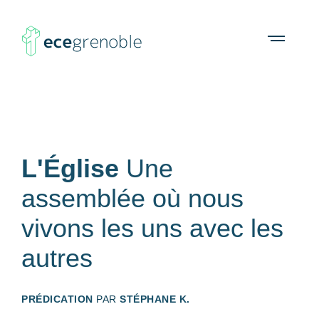
ECE
À propos
Agenda
Ressources
Open
menu
Grenoble
L'Église
Une
assemblée où nous
vivons les uns avec les
autres
PRÉDICATION
PAR
STÉPHANE K.