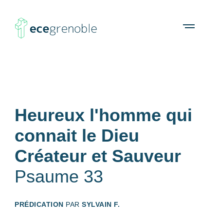
ECE
À propos
Agenda
Ressources
Open
menu
Grenoble
Heureux l'homme qui
connait le Dieu
Créateur et Sauveur
Psaume 33
PRÉDICATION
PAR
SYLVAIN F.