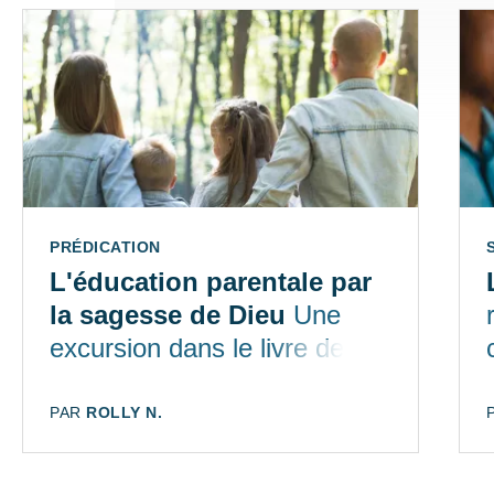
TYPE:
PRÉDICATION
L'éducation parentale par
la sagesse de Dieu
Une
excursion dans le livre des
Proverbes
AUTEUR:
PAR
ROLLY N.