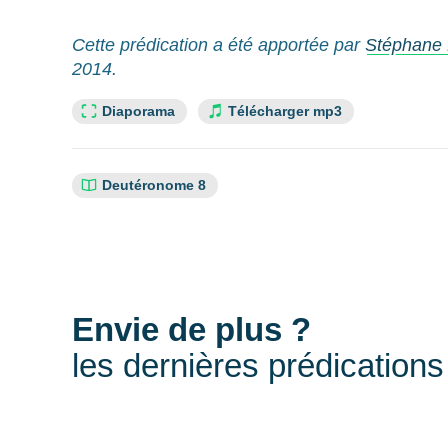
Cette prédication a été apportée par
Stéphane 
2014.
Lien slide :
Diaporama
Télécharger mp3
Références
Deutéronome 8
bibliques
:
Envie de plus ?
les dernières prédications