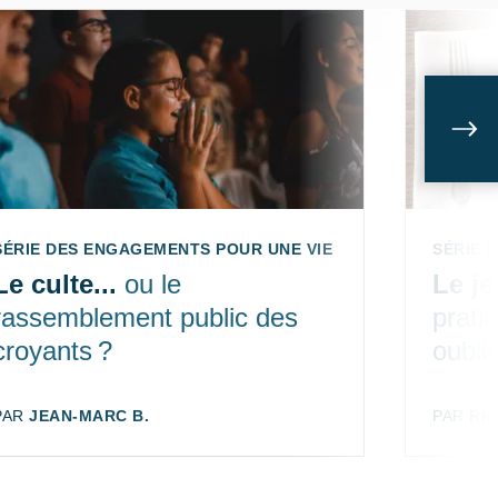
Sui
SÉRIE DES ENGAGEMENTS POUR UNE VIE DE DISCIPLES ÉP. 4
SÉRIE 
Le culte...
ou le
Le j
rassemblement public des
prati
croyants ?
oubli
AUTEUR:
PAR
JEAN-MARC B.
AUTEUR
PAR
RI