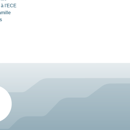
 à l'ECE
amille
s