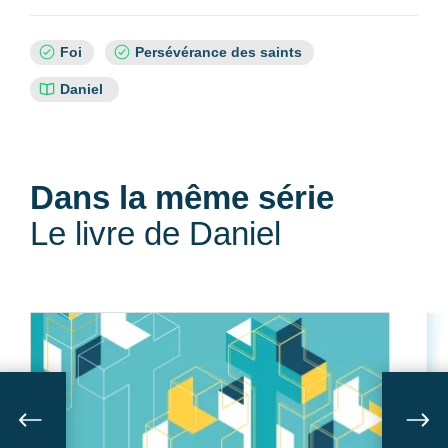
Sujets
Foi
Persévérance des saints
:
Références
Daniel
bibliques
:
Dans la même série
Le livre de Daniel
Suivant
Sui