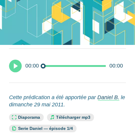
00:00
00:00
Cette prédication a été apportée par
Daniel B.
le
dimanche 29 mai 2011.
Lien slide :
Diaporama
Télécharger mp3
Cette ressource fait partie de la série :
Serie Daniel — épisode 1/4