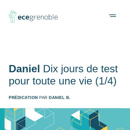
ECE
À propos
Agenda
Ressources
Open
menu
Grenoble
Daniel
Dix jours de test
pour toute une vie (1/4)
PRÉDICATION
PAR
DANIEL B.