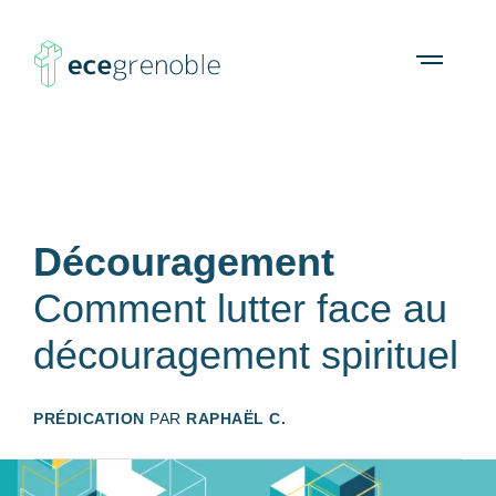
ECE
À propos
Agenda
Ressources
Open
menu
Grenoble
Découragement
Comment lutter face au
découragement spirituel
PRÉDICATION
PAR
RAPHAËL C.