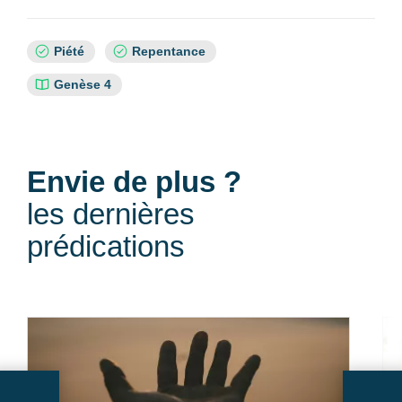
Sujets
Piété
Repentance
:
Références
Genèse 4
bibliques
:
Envie de plus ?
les dernières
prédications