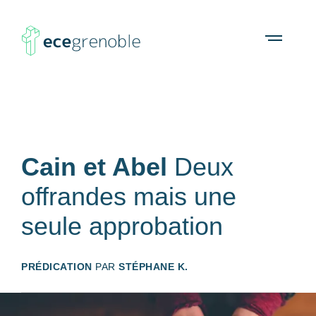
ECE
À propos
Agenda
Ressources
Open
menu
Grenoble
Cain et Abel
Deux
offrandes mais une
seule approbation
PRÉDICATION
PAR
STÉPHANE K.