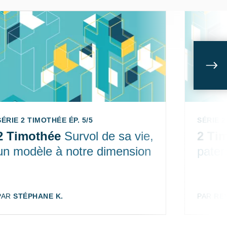
Sui
SÉRIE 2 TIMOTHÉE ÉP. 5/5
SÉRIE 2
2 Timothée
Survol de sa vie,
2 Ti
un modèle à notre dimension
pater
AUTEUR:
PAR
STÉPHANE K.
AUTEUR
PAR
RE