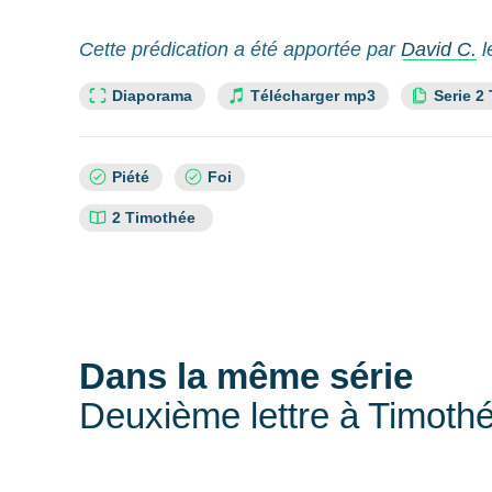
Cette prédication a été apportée par
David C.
l
Lien slide :
Cette re
Diaporama
Télécharger mp3
Serie 2
Sujets
Piété
Foi
:
Références
2 Timothée
bibliques
:
Dans la même série
Deuxième lettre à Timoth