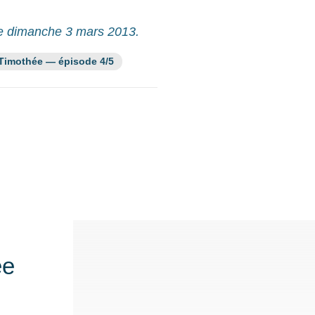
e dimanche 3 mars 2013.
ssource fait partie de la série :
 Timothée — épisode 4/5
ée