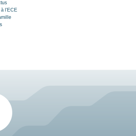
ctus
 à l'ECE
amille
s