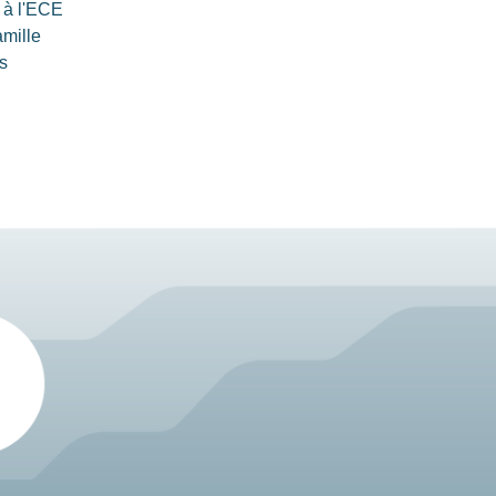
 à l'ECE
amille
s