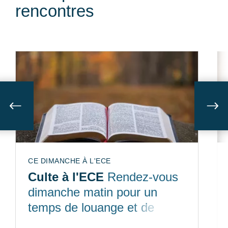
rencontres
Suivant
Sui
CE DIMANCHE À L'ECE
Culte à l'ECE
Rendez-vous
dimanche matin pour un
temps de louange et de
partage de la Bible