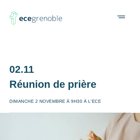
ECE
À propos
Agenda
Ressources
Open
menu
Grenoble
02.11
Réunion de prière
DIMANCHE 2 NOVEMBRE À 9H30 À L'ECE