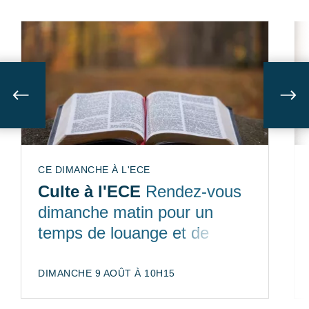
Suivant
Sui
CE DIMANCHE À L'ECE
Culte à l'ECE
Rendez-vous
dimanche matin pour un
temps de louange et de
partage de la Bible
DIMANCHE 9 AOÛT À 10H15